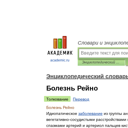
Словари и энциклоп
academic.ru
Энциклопедический словарь по психологии и педагогике
Энциклопедический словарь
Болезнь Рейно
Толкование
Перевод
Болезнь
Рейно
Идиопатическое
заболевание
из
группы
ан
вегетативно
-
сосудистыми
расстройствами
спазмами
артерий
и
артериол
пальцев
кис