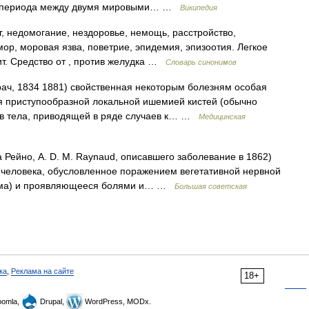
ст периода между двумя мировыми… …
Википедия
г, недомогание, нездоровье, немощь, расстройство,
мор, моровая язва, поветрие, эпидемия, эпизоотия. Легкое
т. Средство от , против желудка …
Словарь синонимов
ач, 1834 1881) свойственная некоторым болезням особая
 приступообразной локальной ишемией кистей (обычно
тков тела, приводящей в ряде случаев к… …
Медицинская
Рейно, A. D. М. Raynaud, описавшего заболевание в 1862)
ловека, обусловленное поражением вегетативной нервной
тема) и проявляющееся болями и… …
Большая советская
ка
,
Реклама на сайте
18+
omla,
Drupal,
WordPress, MODx.