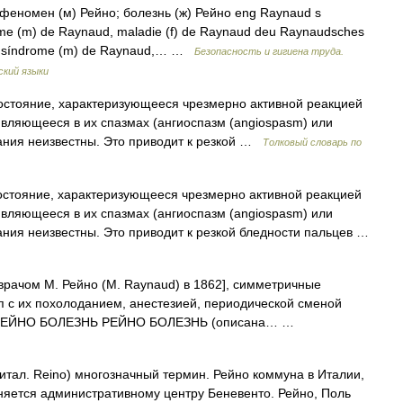
феномен (м) Рейно; болезнь (ж) Рейно eng Raynaud s
me (m) de Raynaud, maladie (f) de Raynaud deu Raynaudsches
spa síndrome (m) de Raynaud,… …
Безопасность и гигиена труда.
ский языки
остояние, характеризующееся чрезмерно активной реакцией
являющееся в их спазмах (ангиоспазм (angiospasm) или
ания неизвестны. Это приводит к резкой …
Толковый словарь по
стояние, характеризующееся чрезмерно активной реакцией
являющееся в их спазмах (ангиоспазм (angiospasm) или
ания неизвестны. Это приводит к резкой бледности пальцев …
рачом М. Рейно (М. Raynaud) в 1862], симметричные
п с их похолоданием, анестезией, периодической сменой
* * * РЕЙНО БОЛЕЗНЬ РЕЙНО БОЛЕЗНЬ (описана… …
итал. Reino) многозначный термин. Рейно коммуна в Италии,
няется административному центру Беневенто. Рейно, Поль