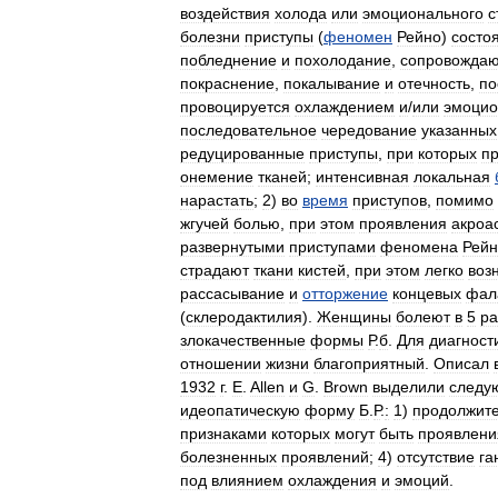
воздействия
холода
или
эмоционального
с
болезни
приступы
(
феномен
Рейно
)
состо
побледнение
и
похолодание
,
сопровожда
покраснение
,
покалывание
и
отечность
,
по
провоцируется
охлаждением
и
/
или
эмоци
последовательное
чередование
указанных
редуцированные
приступы
,
при
которых
п
онемение
тканей
;
интенсивная
локальная
нарастать
;
2
)
во
время
приступов
,
помимо
жгучей
болью
,
при
этом
проявления
акроа
развернутыми
приступами
феномена
Рейн
страдают
ткани
кистей
,
при
этом
легко
воз
рассасывание
и
отторжение
концевых
фал
(
склеродактилия
).
Женщины
болеют
в
5
ра
злокачественные
формы
Р
.
б
.
Для
диагност
отношении
жизни
благоприятный
.
Описал
1932
г
.
E
.
Allen
и
G
.
Brown
выделили
следу
идеопатическую
форму
Б
.
Р
.
:
1
)
продолжите
признаками
которых
могут
быть
проявлени
болезненных
проявлений
;
4
)
отсутствие
га
под
влиянием
охлаждения
и
эмоций
.