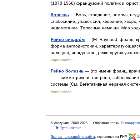
(1878 1966) французский политик и юри
болезнь
— Боль, страдание, немочь, неду
слабосилие, упадок сил, хворание, хворь; 
недомогание. Телесные немощи. Мор ходи
Рейно́ синдро́м
— (М. Raynaud, франц. вр
форма ангиодистонии, характеризующаяся
пальцев), иногда стоп, реже других учас
энциклопедия
Рейно болезнь
— (по имени франц. врача 
симметричная гангрена, заболевание че
системы (См. Вегетативная нервная сис
энциклопедия
© Академик, 2000-2026
Обратная связь:
Техподдерж
👣 Путешествия
Экспорт словарей на сайты
, сделанные на PHP,
Jo