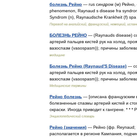
болезнь Рейно
— rus синдром (м) Рейно, 
phenomenon, Raynaud s disease fra syndro
Syndrom (n), Raynaudsche Krankheit (f) 
Перевод на английский, французский, немецкий, испан
БОЛЕЗНЬ РЕЙНО
— (Raynauds disease) с
артерий пальцев кистей рук на холод, про
вазоспазм (vasospasm)); причины заболев
медицине
Болезнь Рейно (Raynaud'S Disease)
— со
артерий пальцев кистей рук на холод, про
вазоспазм (vasospasm)); причины заболев
Медицинские термины
Рейно болезнь
— [описана французским в
болезненные спазмы артерий кистей и сто
окраски. Иногда приводит к гангрене. 
Энциклопедический словарь
Рейно (значения)
— Рейно (фр. Reynaud; 
располагается в регионе Кампания, подчи