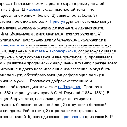
тресса
.
В
классическом
варианте
характерные
для
этой
ят
из
3
фаз:
1
)
ишемия
указанных
частей
тела
–
их
ющееся
онемением
,
болью
;
2
)
синюшность
,
боли
;
3
)
степенное
стихание
боли
.
Приступ
длится
несколько
минут
,
ональным
стрессом
.
Однако
не
всегда
его
характеризует
фаз
.
Возможны
и
такие
варианта
течения
болезни:
1
)
роявляются
преимущественно
бледность
,
похолодание
и
боль
;
частота
и
длительность
приступов
со
временем
могут
1
-
й
,
выражена
2
-
я
фаза
–
акроасфиксия
,
сопровождающаяся
сфиксии
могут
сохраняться
и
вне
приступов
;
3
)
проявляется
о
и
развитием
трофических
нарушений
в
тканях
;
прежде
всего
никающие
и
долго
незаживающие
изъязвления
,
могут
быть
анг
пальцев
,
обезображивающая
деформация
пальцев
з
чаще
мужчин
.
Различают
доброкачественные
и
ики
необходимо
динамическое
наблюдение
.
Прогноз
в
в
1862
г
.
французский
врач
А
.
G
.
M
.
Raynaud
(
1834
–
1881
).
В
ющие
5
признаков
,
позволяющих
диагностировать
льность
болезни
не
менее
2
лет
;
2
)
отсутствие
болезней
,
я
синдрома
Рейно
(
см
.);
3
)
строгая
симметричность
нгрены
тканей
;
5
)
эпизодическое
проявление
признаков
Б
.
Р
.