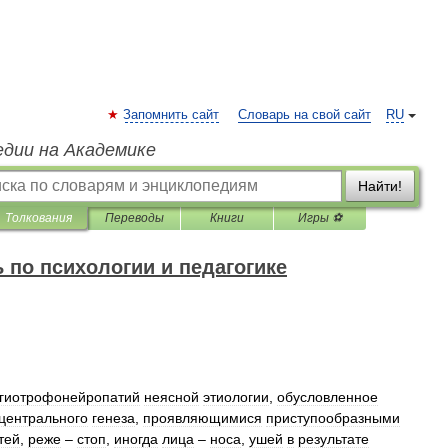
Запомнить сайт
Словарь на свой сайт
RU
едии на Академике
Найти!
Толкования
Переводы
Книги
Игры ⚽
 по психологии и педагогике
гиотрофонейропатий
неясной
этиологии
,
обусловленное
центрального
генеза
,
проявляющимися
приступообразными
тей
,
реже
–
стоп
,
иногда
лица
–
носа
,
ушей
в
результате